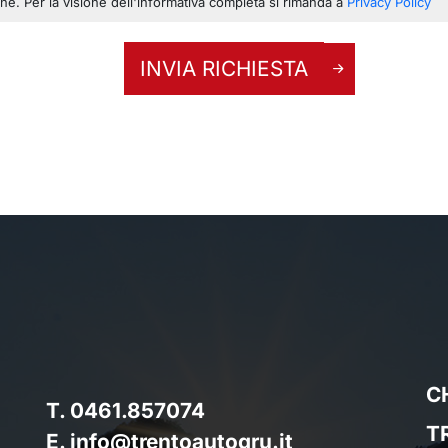
ione. Per la visione dell'informativa completa si rimanda a
Privacy Policy
INVIA RICHIESTA
C
T. 0461.857074
T
E. info@trentoautogru.it